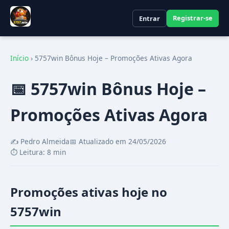
Registrar-se
Entrar
Início
›
5757win Bônus Hoje – Promoções Ativas Agora
📅 5757win Bônus Hoje –
Promoções Ativas Agora
✍️ Pedro Almeida
📅 Atualizado em 24/05/2026
⏱️ Leitura: 8 min
Promoções ativas hoje no
5757win