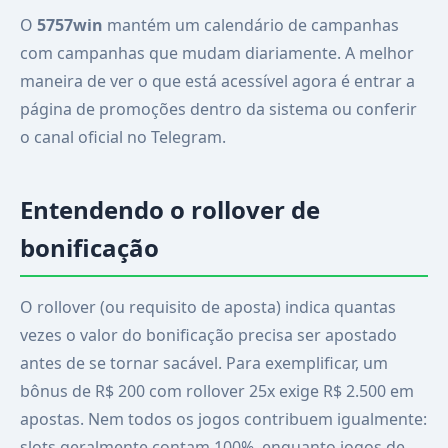
O
5757win
mantém um calendário de campanhas
com campanhas que mudam diariamente. A melhor
maneira de ver o que está acessível agora é entrar a
página de promoções dentro da sistema ou conferir
o canal oficial no Telegram.
Entendendo o rollover de
bonificação
O rollover (ou requisito de aposta) indica quantas
vezes o valor do bonificação precisa ser apostado
antes de se tornar sacável. Para exemplificar, um
bônus de R$ 200 com rollover 25x exige R$ 2.500 em
apostas. Nem todos os jogos contribuem igualmente:
slots geralmente contam 100%, enquanto jogos de