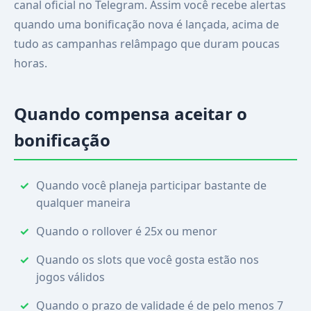
canal oficial no Telegram. Assim você recebe alertas
quando uma bonificação nova é lançada, acima de
tudo as campanhas relâmpago que duram poucas
horas.
Quando compensa aceitar o
bonificação
Quando você planeja participar bastante de
qualquer maneira
Quando o rollover é 25x ou menor
Quando os slots que você gosta estão nos
jogos válidos
Quando o prazo de validade é de pelo menos 7