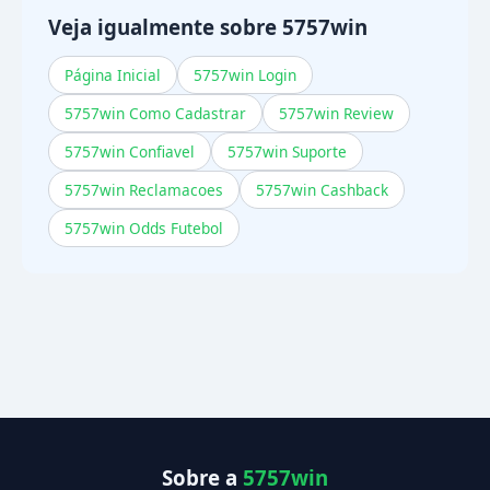
semana toda.
Veja igualmente sobre 5757win
Página Inicial
5757win Login
5757win Como Cadastrar
5757win Review
5757win Confiavel
5757win Suporte
5757win Reclamacoes
5757win Cashback
5757win Odds Futebol
Sobre a
5757win