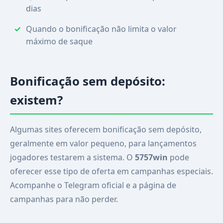
dias
Quando o bonificação não limita o valor
máximo de saque
Bonificação sem depósito:
existem?
Algumas sites oferecem bonificação sem depósito,
geralmente em valor pequeno, para lançamentos
jogadores testarem a sistema. O
5757win
pode
oferecer esse tipo de oferta em campanhas especiais.
Acompanhe o Telegram oficial e a página de
campanhas para não perder.