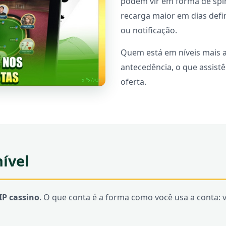
podem vir em forma de spi
recarga maior em dias defi
ou notificação.
Quem está em níveis mais a
antecedência, o que assist
oferta.
nível
P cassino
. O que conta é a forma como você usa a conta: 