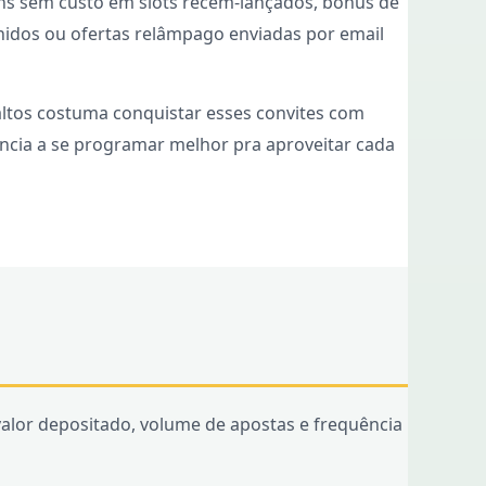
ns sem custo em slots recém‑lançados, bônus de
nidos ou ofertas relâmpago enviadas por email
ltos costuma conquistar esses convites com
ência a se programar melhor pra aproveitar cada
valor depositado, volume de apostas e frequência