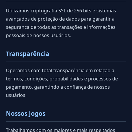
Utilizamos criptografia SSL de 256 bits e sistemas
avançados de proteção de dados para garantir a
segurança de todas as transações e informações
pessoais de nossos usuários.
Transparência
Operamos com total transparência em relação a
termos, condições, probabilidades e processos de
pagamento, garantindo a confiança de nossos
usuários.
Nossos Jogos
Trabalhamos com os maiores e mais respeitados