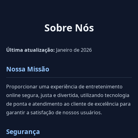
Sobre Nós
Última atualização:
Janeiro de 2026
Nossa Missão
Proporcionar uma experiência de entretenimento
online segura, justa e divertida, utilizando tecnologia
de ponta e atendimento ao cliente de excelência para
garantir a satisfação de nossos usuários.
Segurança