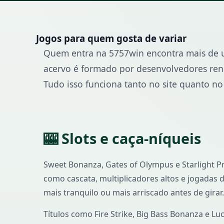
Jogos para quem gosta de variar
Quem entra na 5757win encontra mais de um 
acervo é formado por desenvolvedores reno
Tudo isso funciona tanto no site quanto no
🎰 Slots e caça-níqueis
Sweet Bonanza, Gates of Olympus e Starlight P
como cascata, multiplicadores altos e jogadas d
mais tranquilo ou mais arriscado antes de girar.
Títulos como Fire Strike, Big Bass Bonanza e L