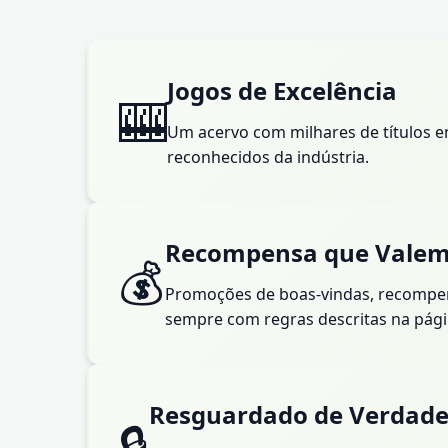
Jogos de Excelência
🎰
Um acervo com milhares de títulos en
reconhecidos da indústria.
Recompensa que Vale
💰
Promoções de boas‑vindas, recompens
sempre com regras descritas na pág
Resguardado de Verdad
🔒