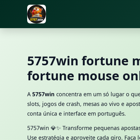
5757win fortune 
fortune mouse on
A
5757win
concentra em um só lugar o que
slots, jogos de crash, mesas ao vivo e apos
conta única e interface em português.
5757win 💎✨ Transforme pequenas apostas 
Use estratégia e aproveite cada giro. Faça 