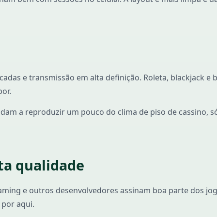
icadas e transmissão em alta definição. Roleta, blackjack e
or.
judam a reproduzir um pouco do clima de piso de cassino, 
ta qualidade
ming e outros desenvolvedores assinam boa parte dos jogos.
por aqui.