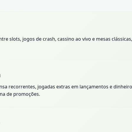
tre slots, jogos de crash, cassino ao vivo e mesas clássic
m
a recorrentes, jogadas extras em lançamentos e dinheiro 
ina de promoções.
e