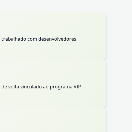
as, trabalhado com desenvolvedores
de volta vinculado ao programa VIP,