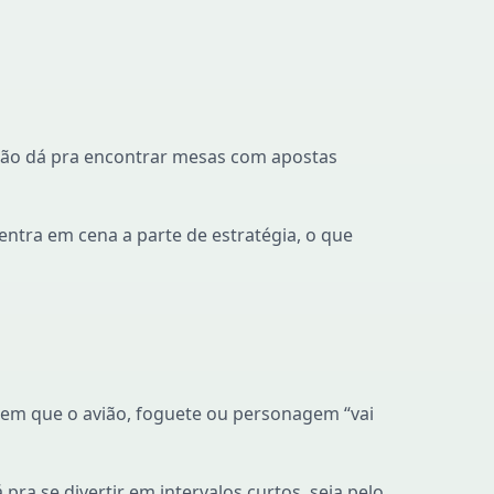
então dá pra encontrar mesas com apostas
entra em cena a parte de estratégia, o que
 em que o avião, foguete ou personagem “vai
ra se divertir em intervalos curtos, seja pelo