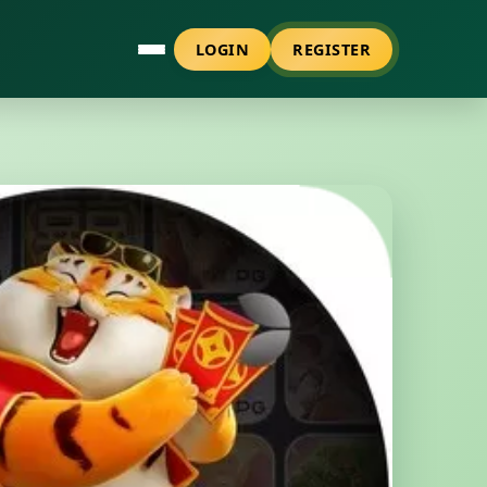
LOGIN
REGISTER