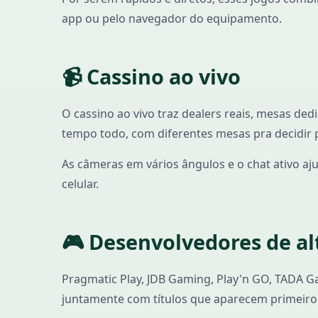
app ou pelo navegador do equipamento.
📹 Cassino ao vivo
O cassino ao vivo traz dealers reais, mesas ded
tempo todo, com diferentes mesas pra decidir p
As câmeras em vários ângulos e o chat ativo a
celular.
🎮 Desenvolvedores de al
Pragmatic Play, JDB Gaming, Play'n GO, TADA Ga
juntamente com títulos que aparecem primeiro 