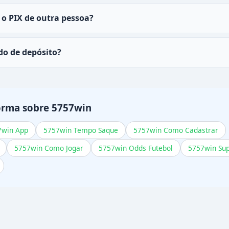
 o PIX de outra pessoa?
realizado com uma cadastro bancária no mesmo CPF cadas
o de depósito?
s ligeiro e sem taxas, sendo a opção preferida pela maiori
orma sobre 5757win
7win App
5757win Tempo Saque
5757win Como Cadastrar
5757win Como Jogar
5757win Odds Futebol
5757win Sup