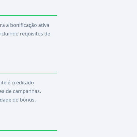
a a bonificação ativa
incluindo requisitos de
nte é creditado
rea de campanhas.
lidade do bônus.