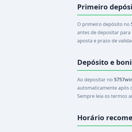
Primeiro depósi
O primeiro depósito no
antes de depositar para c
aposta e prazo de valida
Depósito e bon
Ao depositar no
5757wi
automaticamente após o
Sempre leia os termos an
Horário recome