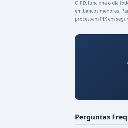
O PIX funciona o dia to
em bancos menores. Para
processam PIX em segun
Perguntas Freq