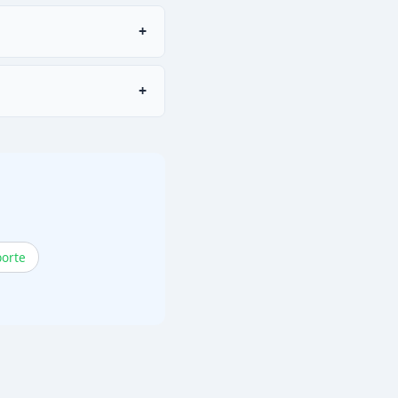
+
trado no
5757win
.
+
a dos jogadores.
orte