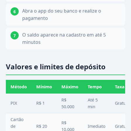
Abra o app do seu banco e realize o
pagamento
O saldo aparece na cadastro em até 5
minutos
Valores e limites de depósito
Método
Mínimo
Máximo
Tempo
Taxa
R$
Até 5
PIX
R$ 1
Gratuit
50.000
min
Cartão
R$
de
R$ 20
Imediato
Gratuit
10.000