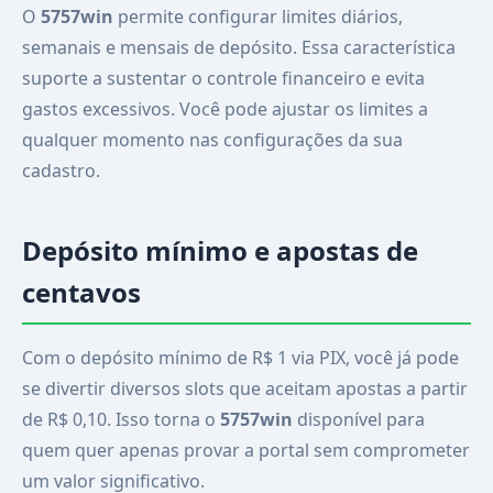
O
5757win
permite configurar limites diários,
semanais e mensais de depósito. Essa característica
suporte a sustentar o controle financeiro e evita
gastos excessivos. Você pode ajustar os limites a
qualquer momento nas configurações da sua
cadastro.
Depósito mínimo e apostas de
centavos
Com o depósito mínimo de R$ 1 via PIX, você já pode
se divertir diversos slots que aceitam apostas a partir
de R$ 0,10. Isso torna o
5757win
disponível para
quem quer apenas provar a portal sem comprometer
um valor significativo.