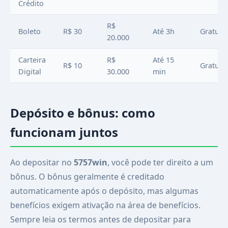
Crédito
R$
Boleto
R$ 30
Até 3h
Gratuit
20.000
Carteira
R$
Até 15
R$ 10
Gratuit
Digital
30.000
min
Depósito e bônus: como
funcionam juntos
Ao depositar no
5757win
, você pode ter direito a um
bônus. O bônus geralmente é creditado
automaticamente após o depósito, mas algumas
benefícios exigem ativação na área de benefícios.
Sempre leia os termos antes de depositar para