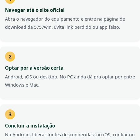
Navegar até o site oficial
Abra o navegador do equipamento e entre na página de
download da 5757win. Evita link perdido ou app falso.
2
Optar por a versão certa
Android, iOS ou desktop. No PC ainda dá pra optar por entre
Windows e Mac.
3
Concluir a instalação
No Android, liberar fontes desconhecidas; no iOS, confiar no