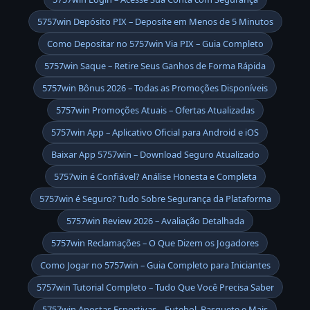
5757win Depósito PIX – Deposite em Menos de 5 Minutos
Como Depositar no 5757win Via PIX – Guia Completo
5757win Saque – Retire Seus Ganhos de Forma Rápida
5757win Bônus 2026 – Todas as Promoções Disponíveis
5757win Promoções Atuais – Ofertas Atualizadas
5757win App – Aplicativo Oficial para Android e iOS
Baixar App 5757win – Download Seguro Atualizado
5757win é Confiável? Análise Honesta e Completa
5757win é Seguro? Tudo Sobre Segurança da Plataforma
5757win Review 2026 – Avaliação Detalhada
5757win Reclamações – O Que Dizem os Jogadores
Como Jogar no 5757win – Guia Completo para Iniciantes
5757win Tutorial Completo – Tudo Que Você Precisa Saber
5757win Apostas Esportivas – Futebol, Basquete e Mais