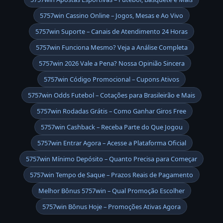
5757win Cassino Online – Jogos, Mesas e Ao Vivo
5757win Suporte – Canais de Atendimento 24 Horas
5757win Funciona Mesmo? Veja a Análise Completa
5757win 2026 Vale a Pena? Nossa Opinião Sincera
5757win Código Promocional – Cupons Ativos
5757win Odds Futebol – Cotações para Brasileirão e Mais
5757win Rodadas Grátis – Como Ganhar Giros Free
5757win Cashback – Receba Parte do Que Jogou
5757win Entrar Agora – Acesse a Plataforma Oficial
5757win Mínimo Depósito – Quanto Precisa para Começar
5757win Tempo de Saque – Prazos Reais de Pagamento
Melhor Bônus 5757win – Qual Promoção Escolher
5757win Bônus Hoje – Promoções Ativas Agora