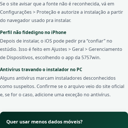
Se o site avisar que a fonte não é reconhecida, vá em
Configurações > Proteção e autorize a instalação a partir
do navegador usado pra instalar.
Perfil não fidedigno no iPhone
Depois de instalar, o iOS pode pedir pra “confiar” no
estúdio. Isso é feito em Ajustes > Geral > Gerenciamento
de Dispositivos, escolhendo o app da 5757win.
Antivírus travando o instalador no PC
Alguns antivírus marcam instaladores desconhecidos
como suspeitos. Confirme se o arquivo veio do site oficial
e, se for o caso, adicione uma exceção no antivírus.
Quer usar menos dados móveis?