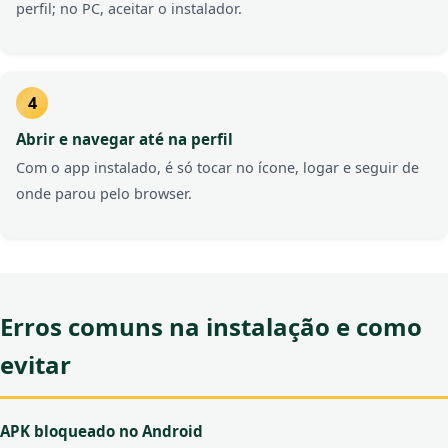
perfil; no PC, aceitar o instalador.
4
Abrir e navegar até na perfil
Com o app instalado, é só tocar no ícone, logar e seguir de
onde parou pelo browser.
Erros comuns na instalação e como
evitar
APK bloqueado no Android