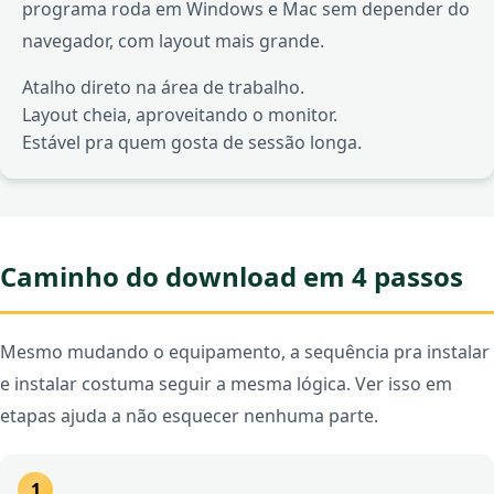
programa roda em Windows e Mac sem depender do
navegador, com layout mais grande.
Atalho direto na área de trabalho.
Layout cheia, aproveitando o monitor.
Estável pra quem gosta de sessão longa.
Caminho do download em 4 passos
Mesmo mudando o equipamento, a sequência pra instalar
e instalar costuma seguir a mesma lógica. Ver isso em
etapas ajuda a não esquecer nenhuma parte.
1