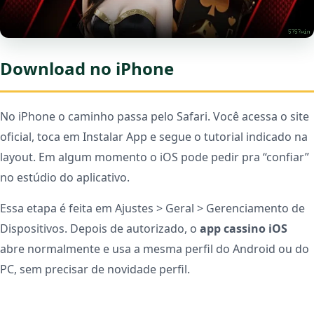
Download no iPhone
No iPhone o caminho passa pelo Safari. Você acessa o site
oficial, toca em Instalar App e segue o tutorial indicado na
layout. Em algum momento o iOS pode pedir pra “confiar”
no estúdio do aplicativo.
Essa etapa é feita em Ajustes > Geral > Gerenciamento de
Dispositivos. Depois de autorizado, o
app cassino iOS
abre normalmente e usa a mesma perfil do Android ou do
PC, sem precisar de novidade perfil.