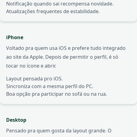
Notificação quando sai recompensa novidade.
Atualizações frequentes de estabilidade.
iPhone
Voltado pra quem usa iOS e prefere tudo integrado
ao site da Apple. Depois de permitir o perfil, é só
tocar no ícone e abrir.
Layout pensada pro iOS.
Sincroniza com a mesma perfil do PC.
Boa opção pra participar no sofá ou na rua.
Desktop
Pensado pra quem gosta da layout grande. O