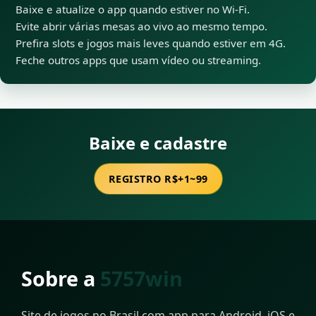
Baixe e atualize o app quando estiver no Wi‑Fi.
Evite abrir várias mesas ao vivo ao mesmo tempo.
Prefira slots e jogos mais leves quando estiver em 4G.
Feche outros apps que usam vídeo ou streaming.
Baixe e cadastre
REGISTRO R$+1~99
Sobre a
5757win
Site de jogos no Brasil com app para Android, iOS e