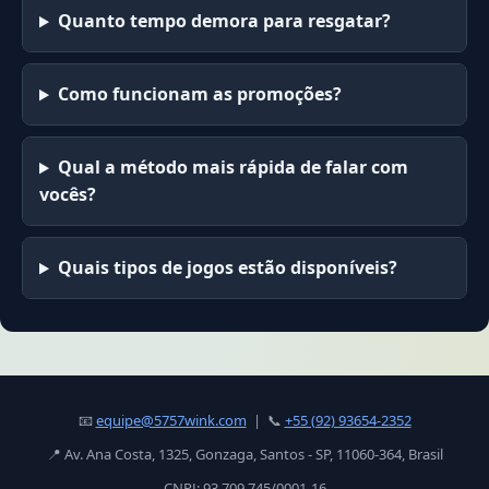
Quanto tempo demora para resgatar?
Como funcionam as promoções?
Qual a método mais rápida de falar com
vocês?
Quais tipos de jogos estão disponíveis?
📧
equipe@5757wink.com
| 📞
+55 (92) 93654-2352
📍 Av. Ana Costa, 1325, Gonzaga, Santos - SP, 11060-364, Brasil
CNPJ: 93.709.745/0001-16